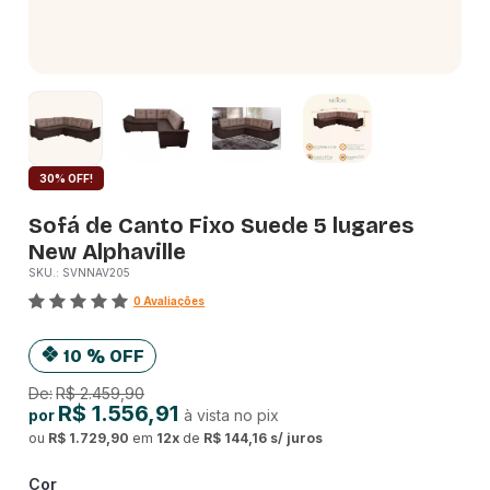
30% OFF!
Sofá de Canto Fixo Suede 5 lugares
New Alphaville
SKU.: SVNNAV205
0 Avaliações
10 % OFF
De:
R$ 2.459,90
R$ 1.556,91
por
à vista no pix
ou
R$ 1.729,90
em
12
x
de
R$ 144,16 s/ juros
Cor