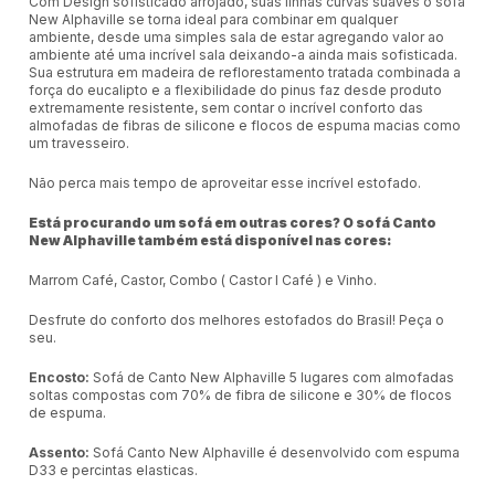
Com Design sofisticado arrojado, suas linhas curvas suaves o sof
New Alphaville se torna ideal para combinar em qualquer
ambiente, desde uma simples sala de estar agregando valor ao
ambiente até uma incrível sala deixando-a ainda mais sofisticada.
Sua estrutura em madeira de reflorestamento tratada combinada a
força do eucalipto e a flexibilidade do pinus faz desde produto
extremamente resistente, sem contar o incrível conforto das
almofadas de fibras de silicone e flocos de espuma macias como
um travesseiro.
Não perca mais tempo de aproveitar esse incrível estofado.
Está procurando um sofá em outras cores? O sofá Canto
New Alphaville também está disponível nas cores:
Marrom Café, Castor, Combo ( Castor l Café ) e Vinho.
Desfrute do conforto dos melhores estofados do Brasil! Peça o
seu.
Encosto:
Sofá de Canto New Alphaville 5 lugares com almofadas
soltas compostas com 70% de fibra de silicone e 30% de flocos
de espuma.
Assento:
Sofá Canto New Alphaville é desenvolvido com espuma
D33 e percintas elasticas.