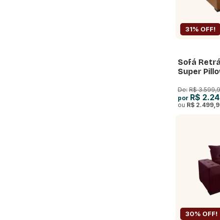
31% OFF!
Sofá Retrá
Super Pill
Ensacadas 
De:
R$ 3.599,
R$ 2.24
por
ou
R$ 2.499,
30% OFF!