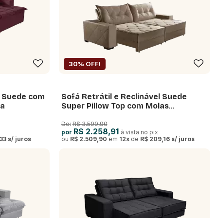
30% OFF!
el Suede com
Sofá Retrátil e Reclinável Suede
ia
Super Pillow Top com Molas
Ensacadas Hollywood
De:
R$ 3.599,90
R$ 2.258,91
por
à vista no pix
33
s/ juros
ou
R$ 2.509,90
em
12
x
de
R$ 209,16
s/ juros