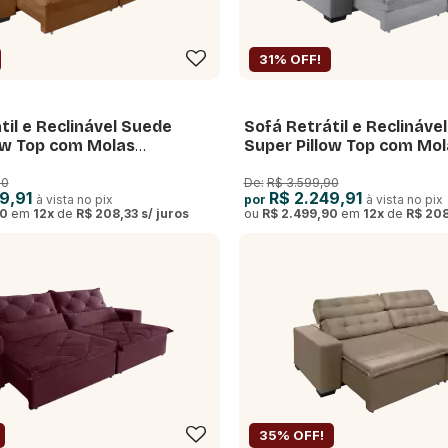
31% OFF!
til e Reclinável Suede
Sofá Retrátil e Reclináve
ow Top com Molas
Super Pillow Top com Mol
Miami 2,10 a 3,10m
Ensacadas Isis 2,10 a 3,1
90
De:
R$ 3.599,90
9,91
R$ 2.249,91
à vista no pix
por
à vista no pix
90
em
12
x
de
R$ 208,33
s/ juros
ou
R$ 2.499,90
em
12
x
de
R$ 208
35% OFF!