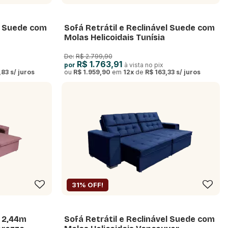
el Suede com
Sofá Retrátil e Reclinável Suede com
Molas Helicoidais Tunísia
De:
R$ 2.799,90
R$ 1.763,91
por
à vista no pix
,83
s/ juros
ou
R$ 1.959,90
em
12
x
de
R$ 163,33
s/ juros
31% OFF!
l 2,44m
Sofá Retrátil e Reclinável Suede com