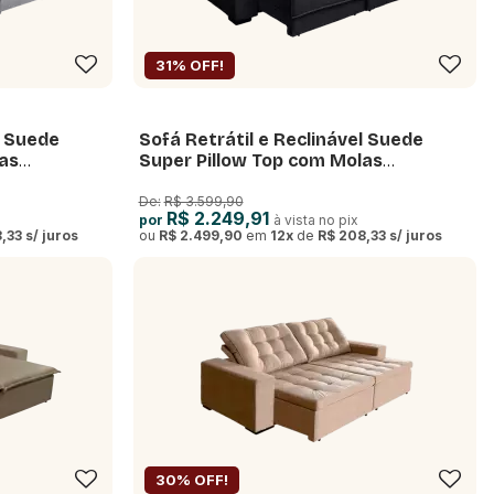
31% OFF!
l Suede
Sofá Retrátil e Reclinável Suede
as
Super Pillow Top com Molas
0m
Ensacadas Coliseu
De:
R$ 3.599,90
R$ 2.249,91
por
à vista no pix
,33
s/ juros
ou
R$ 2.499,90
em
12
x
de
R$ 208,33
s/ juros
30% OFF!