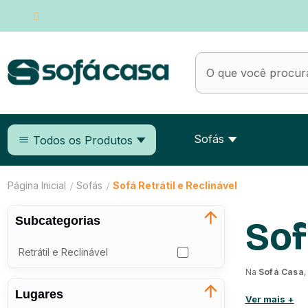
Sofás
Todos os Produtos
Página Inicial
Sofás
Sofá Retrátil e Reclinável
/
/
Subcategorias
Sof
Retrátil e Reclinável
Na
Sofá Casa
sua sala de es
Lugares
Ver mais +