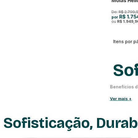
Molas Heli
De:
R$ 2.799,
R$ 1.75
por
ou
R$ 1.949,9
Itens por p
Sof
Benefícios d
Os
sofás retrá
Ver mais +
ajustando-se às
sofás são a esc
Sofisticação, Dura
Conforto Pers
Versatilidade:
Estilo e Elegâ