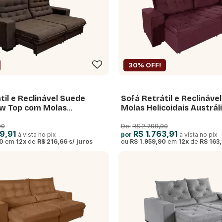
30% OFF!
til e Reclinável Suede
Sofá Retrátil e Reclináv
ow Top com Molas
Molas Helicoidais Austrál
 New Califórnia
90
De:
R$ 2.799,90
9,91
R$ 1.763,91
à vista no pix
por
à vista no pix
0
em
12
x
de
R$ 216,66
s/ juros
ou
R$ 1.959,90
em
12
x
de
R$ 163,