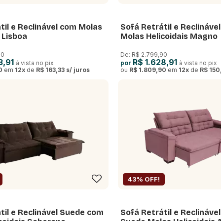
til e Reclinável com Molas
Sofá Retrátil e Reclináv
 Lisboa
Molas Helicoidais Magno
90
De:
R$ 2.799,90
3,91
R$ 1.628,91
à vista no pix
por
à vista no pix
0
em
12
x
de
R$ 163,33
s/ juros
ou
R$ 1.809,90
em
12
x
de
R$ 150
43% OFF!
til e Reclinável Suede com
Sofá Retrátil e Reclináve