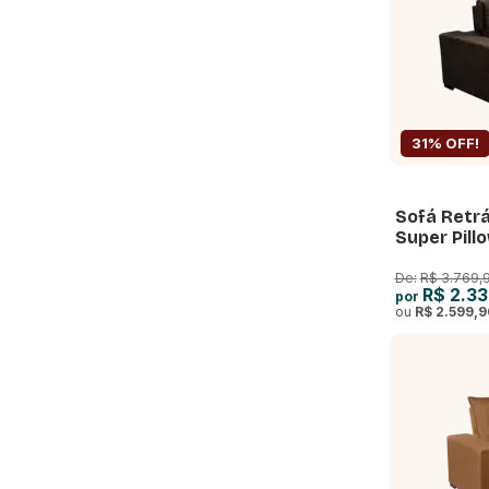
31% OFF!
Sofá Retrá
Super Pill
Ensacadas
De:
R$ 3.769,
R$ 2.33
por
ou
R$ 2.599,9