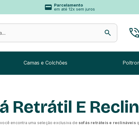
Parcelamento
em até 12x sem juros
Camas e Colchões
Poltro
á Retrátil E Recli
, você encontra uma seleção exclusiva de
sofás retráteis e reclináveis
q
tar em um verdadeiro oásis de relaxamento.