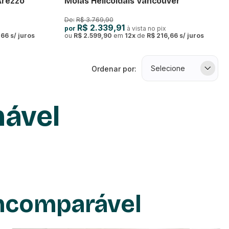
Arezzo
Molas Helicoidais Vancouver
De:
R$ 3.769,90
R$ 2.339,91
por
à vista no pix
,66
s/ juros
ou
R$ 2.599,90
em
12
x
de
R$ 216,66
s/ juros
Ordenar por:
nável
ética. Eles são projetados para proporcionar máximo conforto,
me, ler um livro ou simplesmente relaxar após um longo dia, esses
Incomparável
tre a posição perfeita para seu conforto.
ão práticos e multifuncionais.
 qualquer decoração.