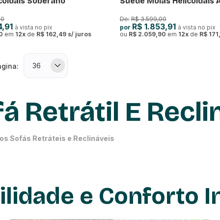
coidais Soberano
Suede Molas Helicoidais 
90
De:
R$ 3.599,00
4,91
R$ 1.853,91
à vista no pix
por
à vista no pix
0
em
12
x
de
R$ 162,49
s/ juros
ou
R$ 2.059,90
em
12
x
de
R$ 171
ágina:
á Retrátil E Recli
os Sofás Retráteis e Reclináveis
teis e reclináveis
oferecem inúmeros benefícios que vão muito além da est
 suas necessidades de descanso e conveniência. Seja para assistir a um fil
olha ideal.
bilidade e Conforto 
onalizado:
A capacidade de reclinar e ajustar o sofá permite que você encon
Ideal para salas de diferentes tamanhos, os
sofás retráteis e reclináveis
s
ncia:
Disponíveis em diversas cores e designs, esses sofás complementam