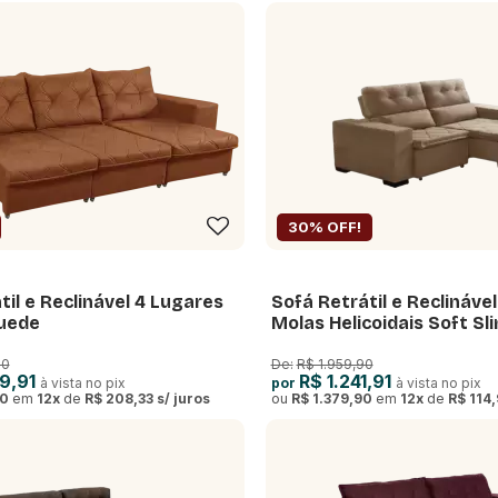
30% OFF!
til e Reclinável 4 Lugares
Sofá Retrátil e Reclináv
Suede
Molas Helicoidais Soft Sli
2,00m
90
De:
R$ 1.959,90
9,91
R$ 1.241,91
à vista no pix
por
à vista no pix
90
em
12
x
de
R$ 208,33
s/ juros
ou
R$ 1.379,90
em
12
x
de
R$ 114