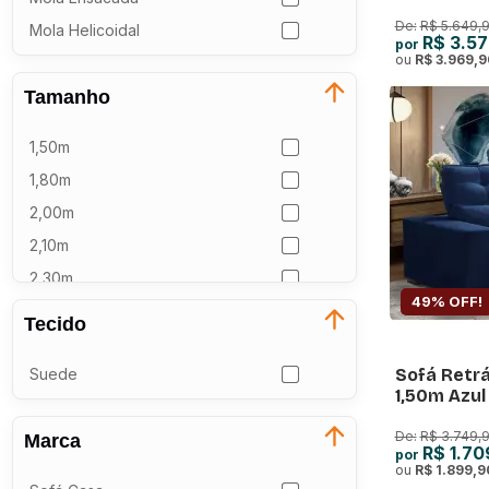
lugares Be
De:
R$ 5.649,
Mola Helicoidal
R$ 3.57
por
ou
R$ 3.969,9
Tamanho
1,50m
1,80m
2,00m
2,10m
2,30m
49% OFF!
2,44m
Tecido
2,50m
Sofá Retrá
Suede
2,70m
1,50m Azul 
2,90m
De:
R$ 3.749,9
Marca
3,10m
R$ 1.70
por
ou
R$ 1.899,9
2,20 x 2,80m