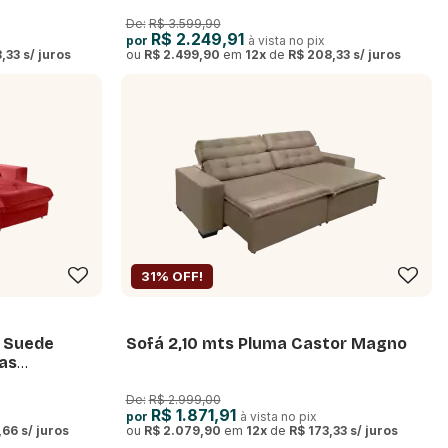
Ensacadas Miami 1,80m
De:
R$ 3.599,90
R$ 2.249,91
por
à vista no pix
,33
s/ juros
ou
R$ 2.499,90
em
12
x
de
R$ 208,33
s/ juros
31% OFF!
l Suede
Sofá 2,10 mts Pluma Castor Magno
as
De:
R$ 2.999,00
R$ 1.871,91
por
à vista no pix
,66
s/ juros
ou
R$ 2.079,90
em
12
x
de
R$ 173,33
s/ juros