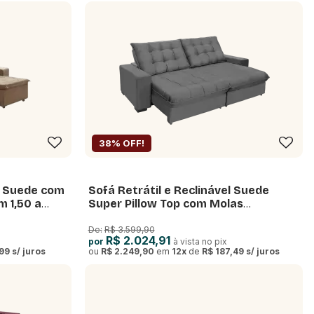
38% OFF!
el Suede com
Sofá Retrátil e Reclinável Suede
m 1,50 a
Super Pillow Top com Molas
Ensacadas Califórnia
De:
R$ 3.599,90
R$ 2.024,91
por
à vista no pix
,99
s/ juros
ou
R$ 2.249,90
em
12
x
de
R$ 187,49
s/ juros