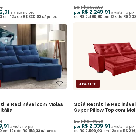
rlim
Ensacadas Isis 1,80m
90
De:
R$ 3.599,90
2,91
R$ 2.249,91
à vista no pix
por
à vista no pix
0
em
12
x
de
R$ 330,83
s/ juros
ou
R$ 2.499,90
em
12
x
de
R$ 208
31% OFF!
til e Reclinável com Molas
Sofá Retrátil e Reclináve
Itália
Super Pillow Top com Mol
Ensacadas Cancún
1
De:
R$ 3.769,90
9,91
R$ 2.339,91
à vista no pix
por
à vista no pix
0
em
12
x
de
R$ 158,33
s/ juros
ou
R$ 2.599,90
em
12
x
de
R$ 216