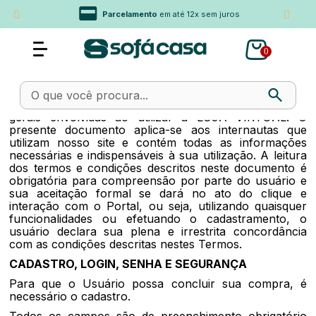
Parcelamento
em até 12x sem juros
0
Termos de Uso e Compras
Os termos e condições descritos abaixo referem-se ao
Portal Sofa Casa e foram desenvolvidos para que você
(“Usuário”) tenha conhecimento de todas as condições
gerais envolvidas ao utilizar a LOJA VIRTUAL. O
presente documento aplica-se aos internautas que
utilizam nosso site e contém todas as informações
necessárias e indispensáveis à sua utilização. A leitura
dos termos e condições descritos neste documento é
obrigatória para compreensão por parte do usuário e
sua aceitação formal se dará no ato do clique e
interação com o Portal, ou seja, utilizando quaisquer
funcionalidades ou efetuando o cadastramento, o
usuário declara sua plena e irrestrita concordância
com as condições descritas nestes Termos.
CADASTRO, LOGIN, SENHA E SEGURANÇA
Para que o Usuário possa concluir sua compra, é
necessário o cadastro.